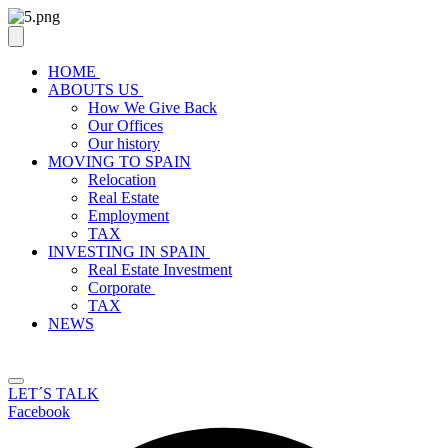
HOME
ABOUTS US
How We Give Back
Our Offices
Our history
MOVING TO SPAIN
Relocation
Real Estate
Employment
TAX
INVESTING IN SPAIN
Real Estate Investment
Corporate
TAX
NEWS
LET´S TALK
Facebook